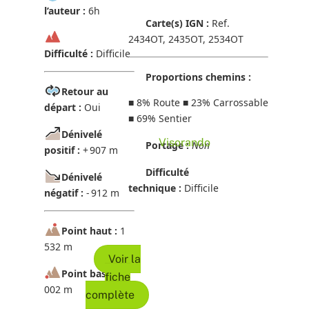
l’auteur :
6h
Carte(s) IGN :
Ref.
2434OT, 2435OT, 2534OT
Difficulté :
Difficile
Proportions chemins :
Retour au
■
8% Route
■
23% Carrossable
départ :
Oui
■
69% Sentier
Dénivelé
Visorando
Portage :
Non
positif :
+ 907 m
Difficulté
Dénivelé
technique :
Difficile
négatif :
- 912 m
Point haut :
1
532 m
Voir la
Point bas :
1
fiche
002 m
complète