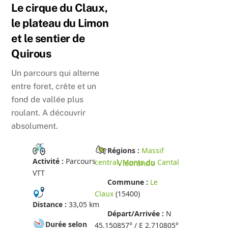
Skip
Le cirque du Claux,
to
le plateau du Limon
content
et le sentier de
Quirous
Un parcours qui alterne
entre foret, crête et un
fond de vallée plus
roulant. A découvrir
absolument.
Régions :
Massif
Activité :
Parcours
central
,
Monts du Cantal
Visorando
VTT
Commune :
Le
Claux
(15400)
Distance :
33,05 km
Départ/Arrivée :
N
Durée selon
45.150857° / E 2.710805°