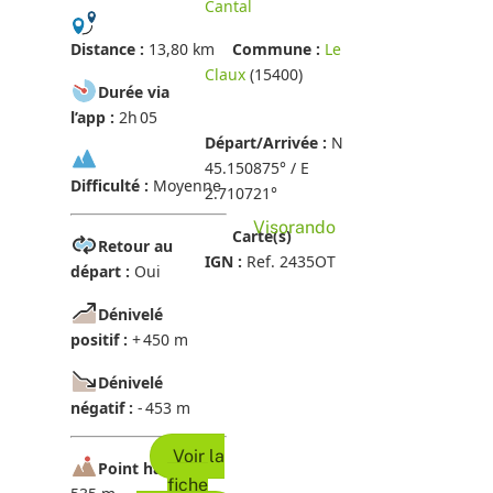
Cantal
Distance :
13,80 km
Commune :
Le
Claux
(15400)
Durée via
l’app :
2h 05
Départ/Arrivée :
N
45.150875° / E
Difficulté :
Moyenne
2.710721°
Visorando
Carte(s)
Retour au
IGN :
Ref. 2435OT
départ :
Oui
Dénivelé
positif :
+ 450 m
Dénivelé
négatif :
- 453 m
Voir la
Point haut :
1
fiche