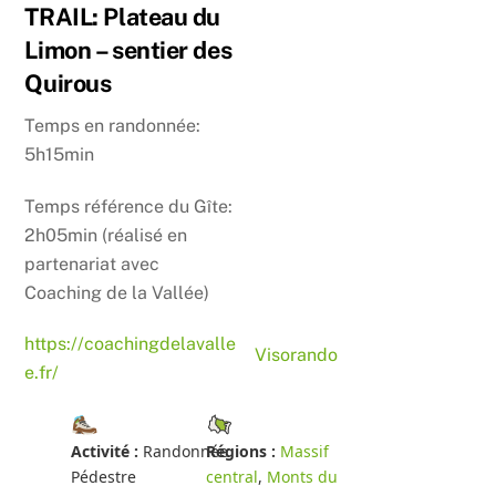
Skip
TRAIL: Plateau du
to
Limon – sentier des
content
Quirous
Temps en randonnée:
5h15min
Temps référence du Gîte:
2h05min (réalisé en
partenariat avec
Coaching de la Vallée)
https://coachingdelavalle
Visorando
e.fr/
Activité :
Randonnée
Régions :
Massif
Pédestre
central
,
Monts du