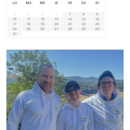
Mar
LU
MA
ME
JE
VE
SA
DI
cha
1
2
aub
3
4
5
6
7
8
9
dan
10
11
12
13
14
15
16
Can
17
18
19
20
21
22
23
lieu
24
25
26
27
28
29
30
amo
31
nat
ran