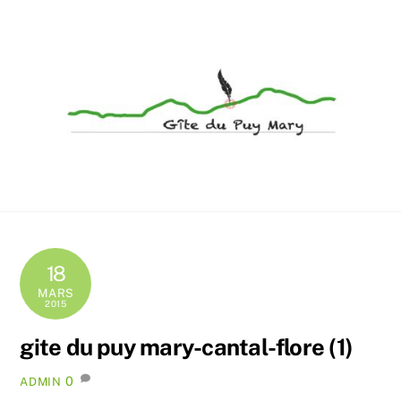
Skip
Men
to
content
Accueil convivial de groupes et de familles en Cantal
18
MARS
2015
gite du puy mary-cantal-flore (1)
0
ADMIN