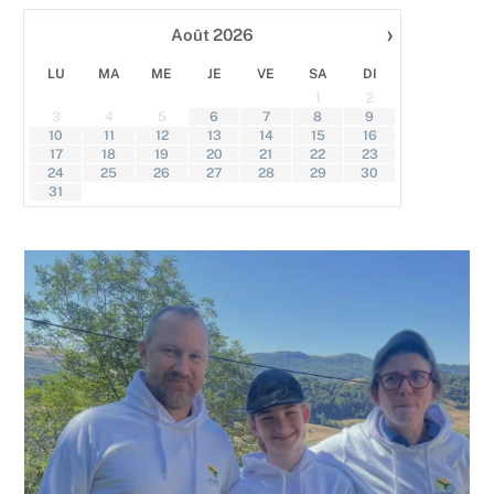
›
Août
2026
gi
Le 
Mar
LU
MA
ME
JE
VE
SA
DI
cha
1
2
aub
3
4
5
6
7
8
9
dan
10
11
12
13
14
15
16
Can
17
18
19
20
21
22
23
lieu
24
25
26
27
28
29
30
amo
31
nat
ran