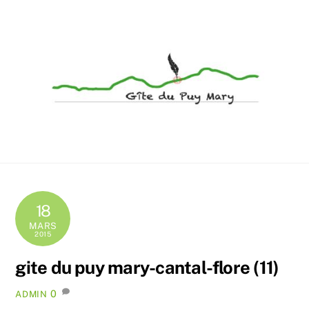
Skip
Men
to
content
Accueil convivial de groupes et de familles en Cantal
18
MARS
2015
gite du puy mary-cantal-flore (11)
0
ADMIN