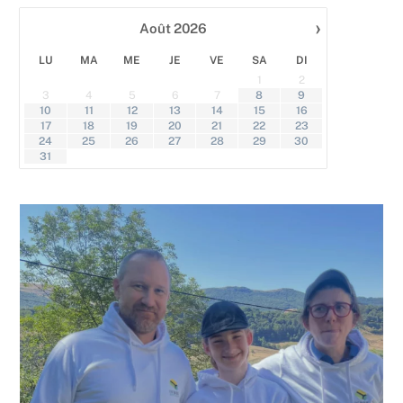
›
Août
2026
gi
Le 
Mar
LU
MA
ME
JE
VE
SA
DI
cha
1
2
aub
3
4
5
6
7
8
9
dan
10
11
12
13
14
15
16
Can
17
18
19
20
21
22
23
lieu
24
25
26
27
28
29
30
amo
31
nat
ran