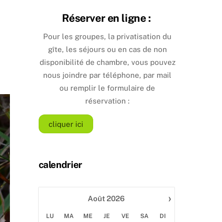
Réserver en ligne :
Pour les groupes, la privatisation du
gîte, les séjours ou en cas de non
disponibilité de chambre, vous pouvez
nous joindre par téléphone, par mail
ou remplir le formulaire de
réservation :
cliquer ici
calendrier
›
Août
2026
gitedupu
Le gîte du Pu
LU
MA
ME
JE
VE
SA
DI