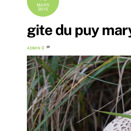
MARS
2015
gite du puy mary
0
ADMIN