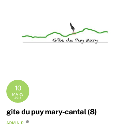
Skip
Men
to
content
Accueil convivial de groupes et de familles en Cantal
10
MARS
2015
gite du puy mary-cantal (8)
0
ADMIN