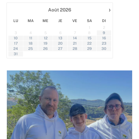
›
Août
2026
gi
Le 
Mar
LU
MA
ME
JE
VE
SA
DI
cha
1
2
aub
3
4
5
6
7
8
9
dan
10
11
12
13
14
15
16
Can
17
18
19
20
21
22
23
lieu
24
25
26
27
28
29
30
amo
31
nat
ran