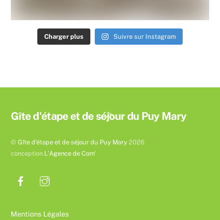
Charger plus
Suivre sur Instagram
Back
Gîte d'étape et de séjour du Puy Mary
To
Top
©
Gîte d'étape et de séjour du Puy Mary
2026
conception
L'Agence de Com'
Mentions Légales