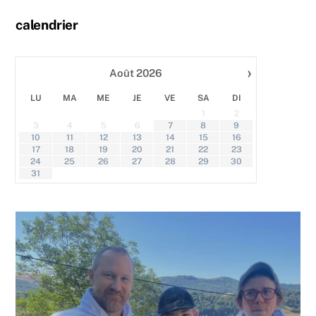
calendrier
›
Août
2026
gi
Le 
Mar
LU
MA
ME
JE
VE
SA
DI
cha
1
2
aub
3
4
5
6
7
8
9
dan
10
11
12
13
14
15
16
Can
17
18
19
20
21
22
23
lieu
24
25
26
27
28
29
30
amo
31
nat
ran